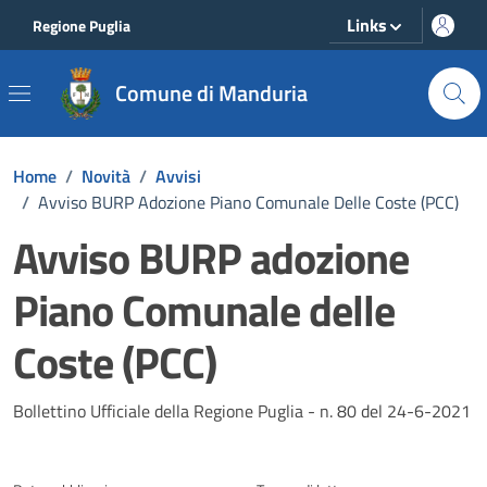
Vai ai contenuti
Vai al footer
Links
Regione Puglia
Comune di Manduria
Home
/
Novità
/
Avvisi
/
Avviso BURP Adozione Piano Comunale Delle Coste (PCC)
Avviso BURP adozione
Piano Comunale delle
Coste (PCC)
Dettagli della notizia
Bollettino Ufficiale della Regione Puglia - n. 80 del 24-6-2021