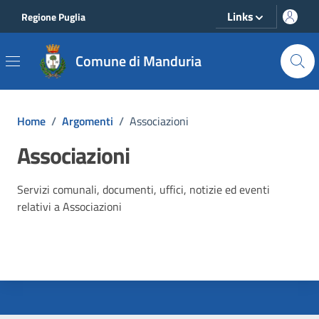
Vai ai contenuti
Vai al footer
Links
Regione Puglia
Comune di Manduria
Home
/
Argomenti
/
Associazioni
Associazioni
Dettagli dell'argomento
Servizi comunali, documenti, uffici, notizie ed eventi
relativi a Associazioni