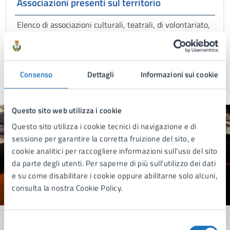
Associazioni presenti sul territorio
Elenco di associazioni culturali, teatrali, di volontariato,
militari e sportive
Tutti gli articoli tematici
Consenso
Dettagli
Informazioni sui cookie
Questo sito web utilizza i cookie
Questo sito utilizza i cookie tecnici di navigazione e di
Quanto sono chiare le informazioni su questa
sessione per garantire la corretta fruizione del sito, e
pagina?
cookie analitici per raccogliere informazioni sull'uso del sito
da parte degli utenti. Per saperne di più sull'utilizzo dei dati
e su come disabilitare i cookie oppure abilitarne solo alcuni,
consulta la nostra Cookie Policy.
Valuta 1 stelle su 5
Valuta 2 stelle su 5
Valuta 3 stelle su 5
Valuta 4 stelle su 5
Valuta 5 stelle su 5
Selezione