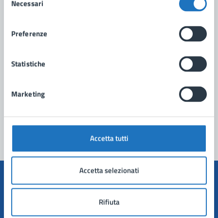
Necessari
del
Contatta il comune
consenso
Preferenze
Leggi le domande frequenti
Richiedi assistenza
Statistiche
Prenota appuntamento
Marketing
Problemi in città
Segnala disservizio
Accetta tutti
Accetta selezionati
Rifiuta
Comune di Manduria