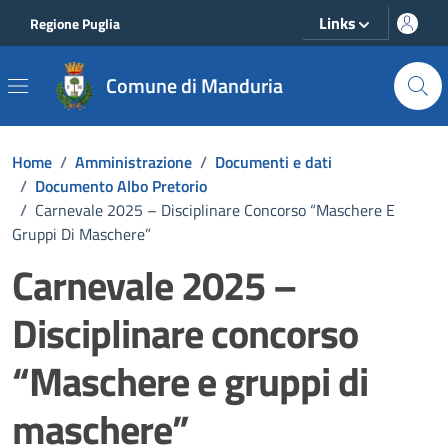
Vai ai contenuti
Vai al footer
Links
Regione Puglia
Comune di Manduria
Home
/
Amministrazione
/
Documenti e dati
/
Documento Albo Pretorio
/
Carnevale 2025 – Disciplinare Concorso “Maschere E
Gruppi Di Maschere”
Carnevale 2025 –
Disciplinare concorso
“Maschere e gruppi di
maschere”