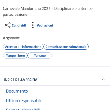
Dettagli del documento
Carnevale Manduriano 2025 - Disciplinare e criteri per
partecipazione
Condividi
Vedi azioni
Argomenti
Accesso all'informazione
Comunicazione istituzionale
Tempo libero
Turismo
INDICE DELLA PAGINA
Documento
Ufficio responsabile