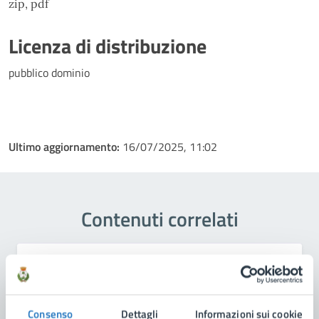
zip, pdf
Licenza di distribuzione
pubblico dominio
Ultimo aggiornamento:
16/07/2025, 11:02
Contenuti correlati
Amministrazione
Scuola di Musica Comunale "Città di Manduria"
Consenso
Dettagli
Informazioni sui cookie