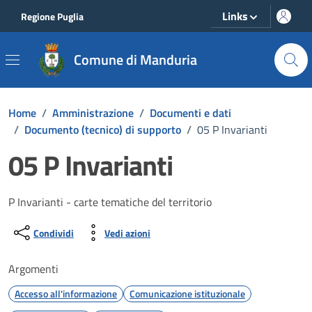
Vai ai contenuti
Vai al footer
Links
Regione Puglia
Comune di Manduria
Home
/
Amministrazione
/
Documenti e dati
/
Documento (tecnico) di supporto
/
05 P Invarianti
05 P Invarianti
Dettagli del documento
P Invarianti - carte tematiche del territorio
Condividi
Vedi azioni
Argomenti
Accesso all'informazione
Comunicazione istituzionale