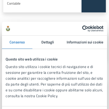
Contabile
Sede principale
Sede Comunale
Consenso
Dettagli
Informazioni sui cookie
Via Fra Benedetto Margarito, 1, 74024
Questo sito web utilizza i cookie
Questo sito utilizza i cookie tecnici di navigazione e di
Contatti
sessione per garantire la corretta fruizione del sito, e
cookie analitici per raccogliere informazioni sull'uso del sito
da parte degli utenti. Per saperne di più sull'utilizzo dei dati
e su come disabilitare i cookie oppure abilitarne solo alcuni,
Bilancio
consulta la nostra Cookie Policy.
Telefono:
0999702229
Telefono:
0999702283