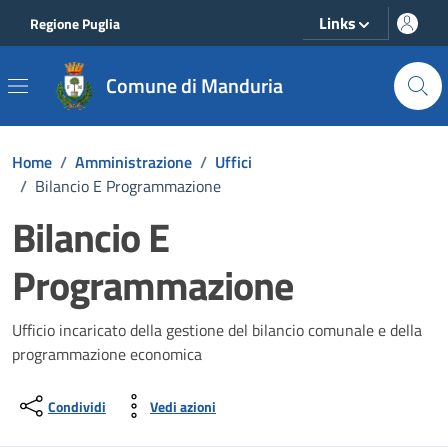
Vai ai contenuti
Vai al footer
Links
Regione Puglia
Comune di Manduria
Home
/
Amministrazione
/
Uffici
/
Bilancio E Programmazione
Bilancio E
Programmazione
Ufficio incaricato della gestione del bilancio comunale e della
programmazione economica
Condividi
Vedi azioni