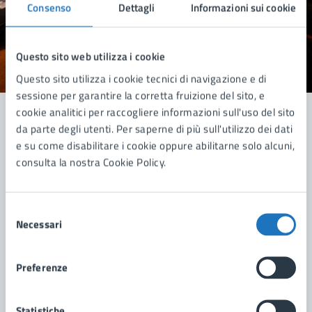
pagina?
Consenso
Dettagli
Informazioni sui cookie
Questo sito web utilizza i cookie
Valuta 1 stelle su 5
Valuta 2 stelle su 5
Valuta 3 stelle su 5
Valuta 4 stelle su 5
Valuta 5 stelle su 5
Questo sito utilizza i cookie tecnici di navigazione e di
sessione per garantire la corretta fruizione del sito, e
cookie analitici per raccogliere informazioni sull'uso del sito
da parte degli utenti. Per saperne di più sull'utilizzo dei dati
e su come disabilitare i cookie oppure abilitarne solo alcuni,
Contatta il comune
consulta la nostra Cookie Policy.
Leggi le domande frequenti
Richiedi assistenza
Selezione
Necessari
del
Prenota appuntamento
consenso
Preferenze
Problemi in città
Segnala disservizio
Statistiche