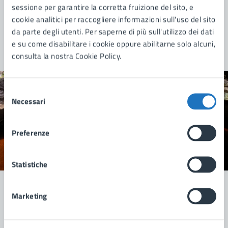
sessione per garantire la corretta fruizione del sito, e
«
1
2
3
4
»
cookie analitici per raccogliere informazioni sull'uso del sito
da parte degli utenti. Per saperne di più sull'utilizzo dei dati
e su come disabilitare i cookie oppure abilitarne solo alcuni,
consulta la nostra Cookie Policy.
Selezione
Quanto sono chiare le informazioni su questa
Necessari
del
pagina?
consenso
Preferenze
Valuta 1 stelle su 5
Valuta 2 stelle su 5
Valuta 3 stelle su 5
Valuta 4 stelle su 5
Valuta 5 stelle su 5
Statistiche
Marketing
Contatta il comune