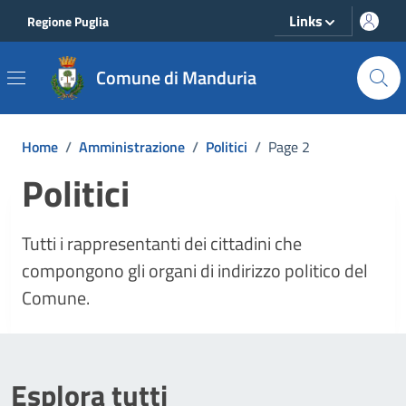
Vai ai contenuti
Vai al footer
Links
Regione Puglia
Comune di Manduria
Home
/
Amministrazione
/
Politici
/
Page 2
Politici
Tutti i rappresentanti dei cittadini che
compongono gli organi di indirizzo politico del
Comune.
Esplora tutti