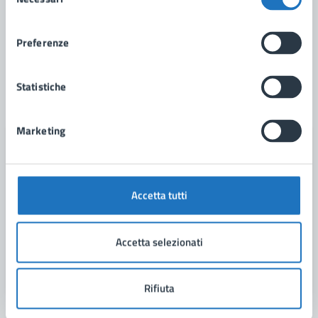
del
Possibili disagi nell’abitato del Comune di
consenso
Manduria (TA)
Preferenze
LEGGI DI PIÙ
Statistiche
Marketing
Accetta tutti
Accetta selezionati
Rifiuta