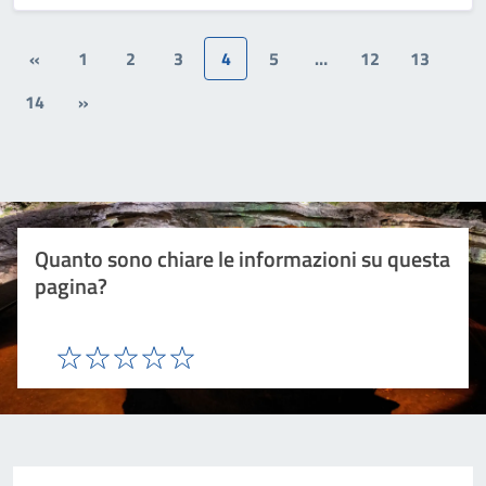
«
1
2
3
4
5
…
12
13
14
»
Quanto sono chiare le informazioni su questa
pagina?
Valuta 1 stelle su 5
Valuta 2 stelle su 5
Valuta 3 stelle su 5
Valuta 4 stelle su 5
Valuta 5 stelle su 5