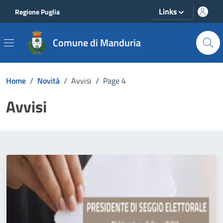
Vai ai contenuti
Vai al footer
Links
Regione Puglia
Comune di Manduria
Home
/
Novità
/
Avvisi
/
Page 4
Avvisi