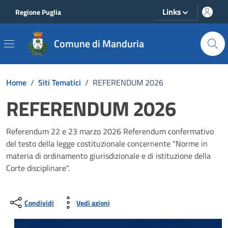
Vai ai contenuti
Vai al footer
Links
Regione Puglia
Comune di Manduria
Home
/
Siti Tematici
/
REFERENDUM 2026
REFERENDUM 2026
Referendum 22 e 23 marzo 2026 Referendum confermativo
del testo della legge costituzionale concernente "Norme in
materia di ordinamento giurisdizionale e di istituzione della
Corte disciplinare".
Condividi
Vedi azioni