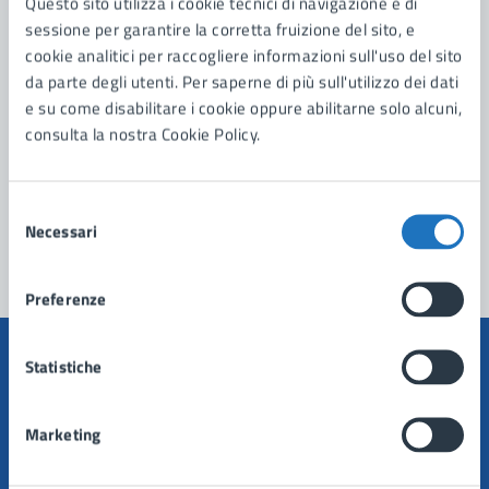
Questo sito utilizza i cookie tecnici di navigazione e di
sessione per garantire la corretta fruizione del sito, e
Leggi le domande frequenti
cookie analitici per raccogliere informazioni sull'uso del sito
da parte degli utenti. Per saperne di più sull'utilizzo dei dati
Richiedi assistenza
e su come disabilitare i cookie oppure abilitarne solo alcuni,
Prenota appuntamento
consulta la nostra Cookie Policy.
Problemi in città
Selezione
Segnala disservizio
Necessari
del
consenso
Preferenze
Statistiche
Marketing
Comune di Manduria