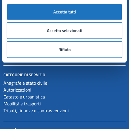
AMMINISTRAZIONE
Accetta tutti
Organi di governo
Aree amministrative
Uffici
Accetta selezionati
Enti e fondazioni
Politici
Personale amministrativo
Rifiuta
Documenti e dati
CATEGORIE DI SERVIZIO
Anagrafe e stato civile
Autorizzazioni
Catasto e urbanistica
Mobilità e trasporti
Tributi, finanze e contravvenzioni