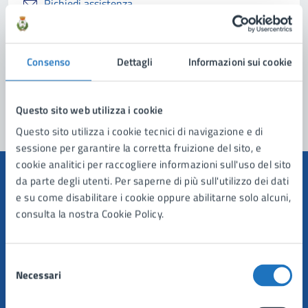
Richiedi assistenza
Prenota appuntamento
Consenso
Dettagli
Informazioni sui cookie
Problemi in città
Segnala disservizio
Questo sito web utilizza i cookie
Questo sito utilizza i cookie tecnici di navigazione e di
sessione per garantire la corretta fruizione del sito, e
cookie analitici per raccogliere informazioni sull'uso del sito
da parte degli utenti. Per saperne di più sull'utilizzo dei dati
e su come disabilitare i cookie oppure abilitarne solo alcuni,
consulta la nostra Cookie Policy.
Comune di Manduria
Selezione
AMMINISTRAZIONE
Necessari
del
Organi di governo
consenso