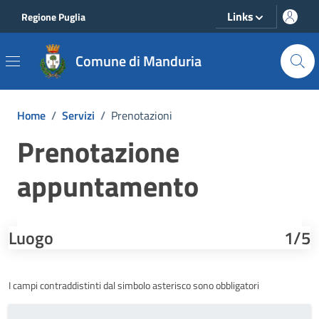
Vai ai contenuti
Vai al footer
Links
Regione Puglia
Comune di Manduria
Home
/
Servizi
/
Prenotazioni
Prenotazione
appuntamento
Luogo
1/5
I campi contraddistinti dal simbolo asterisco sono obbligatori