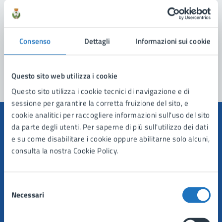
Prenota appuntamento
Problemi in città
Consenso
Dettagli
Informazioni sui cookie
Segnala disservizio
Questo sito web utilizza i cookie
Questo sito utilizza i cookie tecnici di navigazione e di
sessione per garantire la corretta fruizione del sito, e
cookie analitici per raccogliere informazioni sull'uso del sito
da parte degli utenti. Per saperne di più sull'utilizzo dei dati
e su come disabilitare i cookie oppure abilitarne solo alcuni,
consulta la nostra Cookie Policy.
Comune di Manduria
Selezione
AMMINISTRAZIONE
Necessari
del
Organi di governo
consenso
Aree amministrative