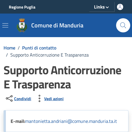
Vai ai contenuti
Vai al footer
Links
Regione Puglia
Comune di Manduria
Home
/
Punti di contatto
/
Supporto Anticorruzione E Trasparenza
Supporto Anticorruzione
E Trasparenza
Condividi
Vedi azioni
E-mail:
mantonietta.andriani@comune.manduria.ta.it