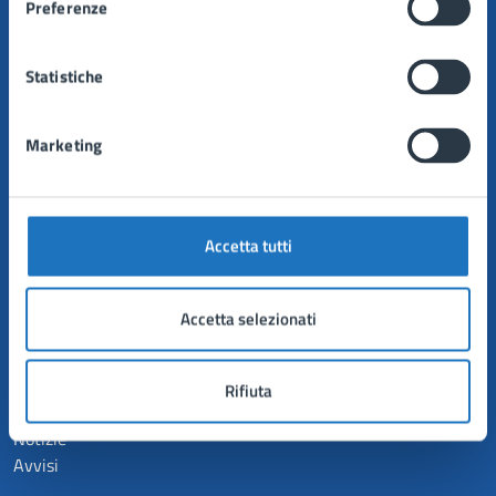
Preferenze
Uffici
Enti e fondazioni
Politici
Statistiche
Personale amministrativo
Documenti e dati
Marketing
CATEGORIE DI SERVIZIO
Anagrafe e stato civile
Accetta tutti
Autorizzazioni
Catasto e urbanistica
Mobilità e trasporti
Accetta selezionati
Tributi, finanze e contravvenzioni
Rifiuta
NOVITÀ
Notizie
Avvisi