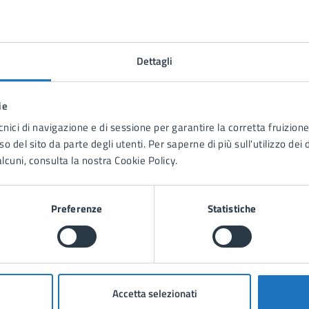
ta 1 stelle su 5
Valuta 2 stelle su 5
Valuta 3 stelle su 5
Valuta 4 stelle su 5
Valuta 5 stelle su 5
Dettagli
ie
cnici di navigazione e di sessione per garantire la corretta fruizione 
o del sito da parte degli utenti. Per saperne di più sull'utilizzo dei 
lcuni, consulta la nostra Cookie Policy.
tatta il comune
Leggi le domande frequenti
Preferenze
Statistiche
Richiedi assistenza
Prenota appuntamento
blemi in città
Accetta selezionati