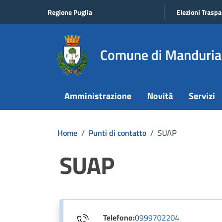
Vai ai contenuti
Vai al footer
Regione Puglia
Elezioni Traspa
Comune di Manduria
Amministrazione
Novità
Servizi
Home
/
Punti di contatto
/
SUAP
SUAP
Telefono:
0999702204