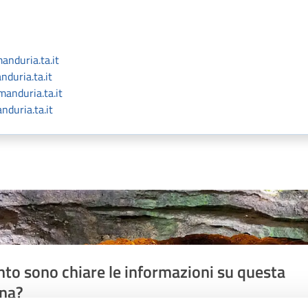
nduria.ta.it
duria.ta.it
anduria.ta.it
duria.ta.it
to sono chiare le informazioni su questa
na?