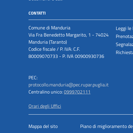
CONTATTI
Comune di Manduria
Leggi le
Via Fra Benedetto Margarito, 1 - 74024
Prenota
Manduria (Taranto)
Segnalaz
Codice fiscale / P. IVA: C.F.
Richiest
80009070733 - P. IVA 00900930736
PEC:
protocollo.manduria@pec.rupar.puglia.it
Centralino unico:
0999702111
Orari degli Uffici
Mappa del sito
Piano di miglioramento del