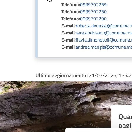
Telefono:
0999702259
Telefono:
0999702250
Telefono:
0999702290
E-mail:
roberta.denuzzo@comune.ma
E-mail:
sara.andrisano@comune.man
E-mail:
flavia.dimonopoli@comune.m
E-mail:
andrea.mangia@comune.man
Ultimo aggiornamento:
21/07/2026, 13:42
Quan
pagi