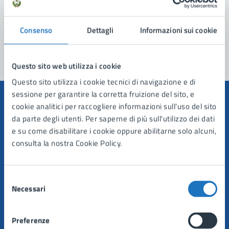
Problemi in città
Consenso
Dettagli
Informazioni sui cookie
Segnala disservizio
Questo sito web utilizza i cookie
Questo sito utilizza i cookie tecnici di navigazione e di
sessione per garantire la corretta fruizione del sito, e
cookie analitici per raccogliere informazioni sull'uso del sito
da parte degli utenti. Per saperne di più sull'utilizzo dei dati
e su come disabilitare i cookie oppure abilitarne solo alcuni,
Comune di Manduria
consulta la nostra Cookie Policy.
AMMINISTRAZIONE
Selezione
Organi di governo
Necessari
del
Aree amministrative
consenso
Uffici
Preferenze
Enti e fondazioni