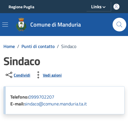
Vai ai contenuti
Vai al footer
Links
Regione Puglia
Comune di Manduria
Home
/
Punti di contatto
/
Sindaco
Sindaco
Condividi
Vedi azioni
Telefono:
0999702207
E-mail:
sindaco@comune.manduria.ta.it