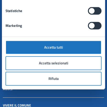
Politici
Personale amministrativo
Statistiche
Documenti e dati
Marketing
CATEGORIE DI SERVIZIO
Anagrafe e stato civile
Autorizzazioni
Accetta tutti
Catasto e urbanistica
Mobilità e trasporti
Tributi, finanze e contravvenzioni
Accetta selezionati
NOVITÀ
Rifiuta
Notizie
Avvisi
VIVERE IL COMUNE