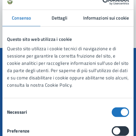
Problemi in città
Consenso
Dettagli
Informazioni sui cookie
Segnala disservizio
Questo sito web utilizza i cookie
Questo sito utilizza i cookie tecnici di navigazione e di
sessione per garantire la corretta fruizione del sito, e
cookie analitici per raccogliere informazioni sull'uso del sito
da parte degli utenti. Per saperne di più sull'utilizzo dei dati
e su come disabilitare i cookie oppure abilitarne solo alcuni,
Comune di Manduria
consulta la nostra Cookie Policy.
AMMINISTRAZIONE
Selezione
Organi di governo
Necessari
del
Aree amministrative
consenso
Uffici
Preferenze
Enti e fondazioni