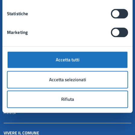
Politici
Personale amministrativo
Statistiche
Documenti e dati
Marketing
CATEGORIE DI SERVIZIO
Anagrafe e stato civile
Autorizzazioni
Accetta tutti
Catasto e urbanistica
Mobilità e trasporti
Tributi, finanze e contravvenzioni
Accetta selezionati
NOVITÀ
Rifiuta
Notizie
Avvisi
VIVERE IL COMUNE