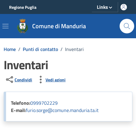
Vai ai contenuti
Vai al footer
Links
Regione Puglia
Comune di Manduria
Home
/
Punti di contatto
/
Inventari
Inventari
Condividi
Vedi azioni
Telefono:
0999702229
E-mail:
furio.sorge@comune.manduria.ta.it