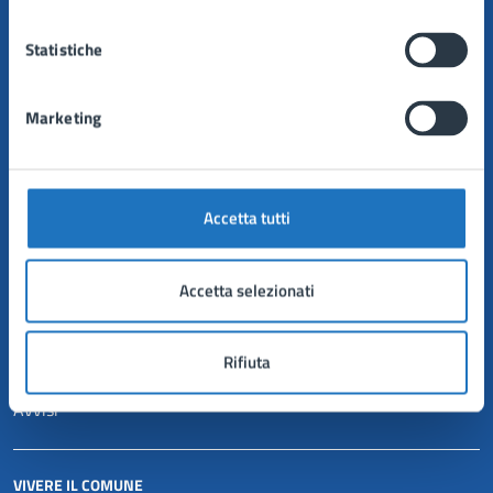
Politici
Personale amministrativo
Statistiche
Documenti e dati
Marketing
CATEGORIE DI SERVIZIO
Anagrafe e stato civile
Autorizzazioni
Accetta tutti
Catasto e urbanistica
Mobilità e trasporti
Tributi, finanze e contravvenzioni
Accetta selezionati
NOVITÀ
Rifiuta
Notizie
Avvisi
VIVERE IL COMUNE