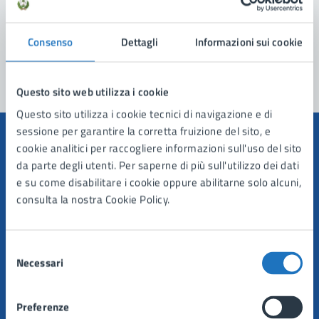
Problemi in città
Consenso
Dettagli
Informazioni sui cookie
Segnala disservizio
Questo sito web utilizza i cookie
Questo sito utilizza i cookie tecnici di navigazione e di
sessione per garantire la corretta fruizione del sito, e
cookie analitici per raccogliere informazioni sull'uso del sito
da parte degli utenti. Per saperne di più sull'utilizzo dei dati
e su come disabilitare i cookie oppure abilitarne solo alcuni,
Comune di Manduria
consulta la nostra Cookie Policy.
AMMINISTRAZIONE
Selezione
Organi di governo
Necessari
del
Aree amministrative
consenso
Uffici
Preferenze
Enti e fondazioni