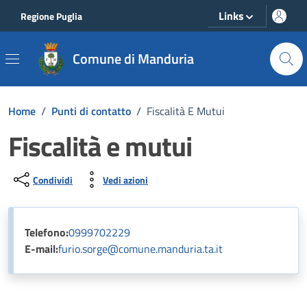
Vai ai contenuti
Vai al footer
Links
Regione Puglia
Comune di Manduria
Home
/
Punti di contatto
/
Fiscalità E Mutui
Fiscalità e mutui
Condividi
Vedi azioni
Telefono:
0999702229
E-mail:
furio.sorge@comune.manduria.ta.it