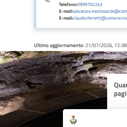
Telefono:
0999702242
E-mail:
salvatore.montesardo@comu
E-mail:
claudio.ferretti@comune.man
Ultimo aggiornamento:
21/07/2026, 12:38
Quan
pagi
Valu