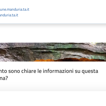
ne.manduria.ta.it
duria.ta.it
to sono chiare le informazioni su questa
na?
ta 1 stelle su 5
Valuta 2 stelle su 5
Valuta 3 stelle su 5
Valuta 4 stelle su 5
Valuta 5 stelle su 5