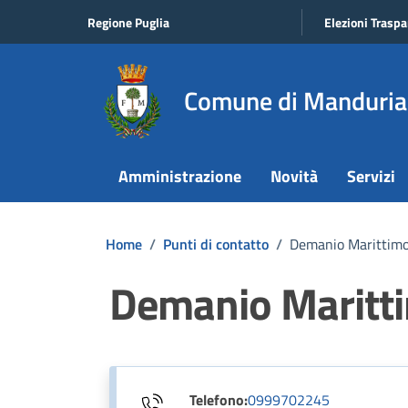
Vai ai contenuti
Vai al footer
Regione Puglia
Elezioni Traspa
Comune di Manduria
Amministrazione
Novità
Servizi
Home
/
Punti di contatto
/
Demanio Marittimo 
Demanio Maritti
Telefono:
0999702245