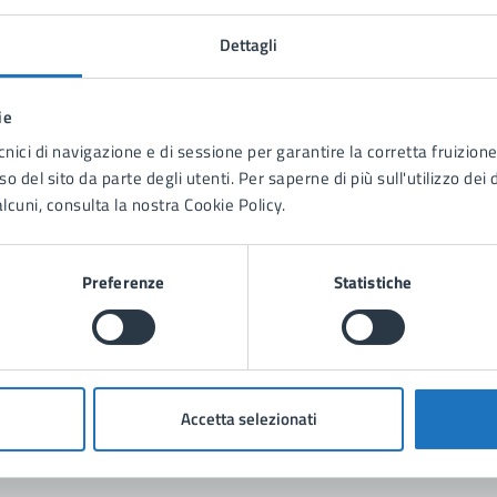
Dettagli
ie
cnici di navigazione e di sessione per garantire la corretta fruizione 
tatta il comune
o del sito da parte degli utenti. Per saperne di più sull'utilizzo dei 
lcuni, consulta la nostra Cookie Policy.
Leggi le domande frequenti
Richiedi assistenza
Preferenze
Statistiche
Prenota appuntamento
blemi in città
Segnala disservizio
Accetta selezionati