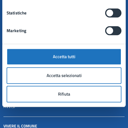
Politici
Personale amministrativo
Statistiche
Documenti e dati
Marketing
CATEGORIE DI SERVIZIO
Anagrafe e stato civile
Autorizzazioni
Accetta tutti
Catasto e urbanistica
Mobilità e trasporti
Tributi, finanze e contravvenzioni
Accetta selezionati
NOVITÀ
Rifiuta
Notizie
Avvisi
VIVERE IL COMUNE