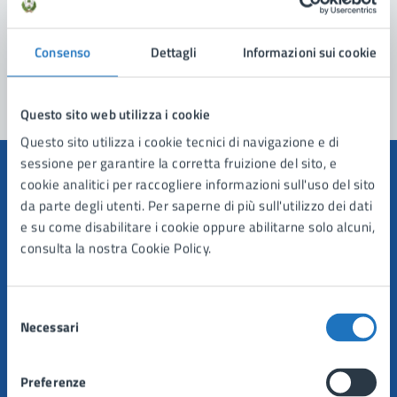
Problemi in città
Consenso
Dettagli
Informazioni sui cookie
Segnala disservizio
Questo sito web utilizza i cookie
Questo sito utilizza i cookie tecnici di navigazione e di
sessione per garantire la corretta fruizione del sito, e
cookie analitici per raccogliere informazioni sull'uso del sito
da parte degli utenti. Per saperne di più sull'utilizzo dei dati
e su come disabilitare i cookie oppure abilitarne solo alcuni,
Comune di Manduria
consulta la nostra Cookie Policy.
AMMINISTRAZIONE
Selezione
Organi di governo
Necessari
del
Aree amministrative
consenso
Uffici
Preferenze
Enti e fondazioni