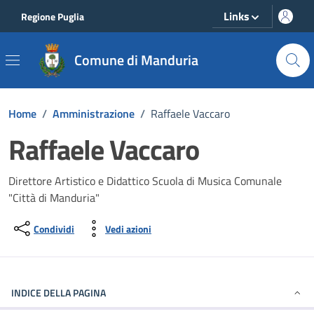
Vai ai contenuti
Vai al footer
Links
Regione Puglia
Comune di Manduria
Home
/
Amministrazione
/
Raffaele Vaccaro
Raffaele Vaccaro
Direttore Artistico e Didattico Scuola di Musica Comunale
"Città di Manduria"
Condividi
Vedi azioni
INDICE DELLA PAGINA