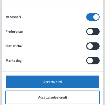
curare l’organizzazione e realizzazione delle
manifestazioni artistiche, convegni e rassegne di
concerti connessi con l’attività della scuola;
Selezione
Necessari
presentare a fine anno una relazione
del
sull'andamento della Scuola e sugli obiettivi
consenso
raggiunti;
Preferenze
predisporre la relazione di programmazione e
rendicontazione delle attività didattico
artistiche della Scuola Musicale Comunale “Città
Statistiche
di Manduria”;
altri compiti connessi con la direzione artistico -
Marketing
didattica della Scuola.
Contatti
Accetta tutti
Centralino
Accetta selezionati
Telefono:
0999702111