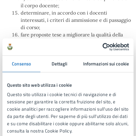
il corpo docente;
determinare, in accordo con i docenti
interessati, i criteri di ammissione e di passaggio
di corso;
fare proposte tese a migliorare la qualità della
Scuola: i metodi, i programmi, le attività
artistiche; didattiche e disciplinari, gli acquisti,
le forniture, le manifestazioni pubbliche e i
Consenso
Dettagli
Informazioni sui cookie
programmi per i saggi;
presentare annualmente un programma delle
attività didattiche, concertistiche, saggi etc.;
Questo sito web utilizza i cookie
promuovere e divulgare le attività e le iniziative
della Scuola Musicale Comunale, in
Questo sito utilizza i cookie tecnici di navigazione e di
collaborazione con il Comune di Manduria;
sessione per garantire la corretta fruizione del sito, e
partecipare alle riunioni del Comitato di
cookie analitici per raccogliere informazioni sull'uso del sito
gestione della Scuola Musicale Comunale “Città
da parte degli utenti. Per saperne di più sull'utilizzo dei dati
di Manduria” con poteri consultivi;
e su come disabilitare i cookie oppure abilitarne solo alcuni,
programmare i saggi ed eventuali esami finali;
consulta la nostra Cookie Policy.