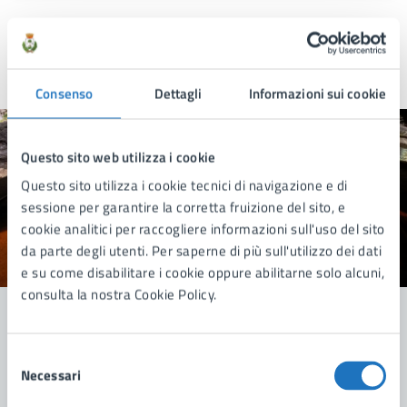
Ultimo aggiornamento:
05/02/2025, 14:49
Consenso
Dettagli
Informazioni sui cookie
Quanto sono chiare le informazioni su questa
Questo sito web utilizza i cookie
pagina?
Questo sito utilizza i cookie tecnici di navigazione e di
sessione per garantire la corretta fruizione del sito, e
cookie analitici per raccogliere informazioni sull'uso del sito
da parte degli utenti. Per saperne di più sull'utilizzo dei dati
Valuta 1 stelle su 5
Valuta 2 stelle su 5
Valuta 3 stelle su 5
Valuta 4 stelle su 5
Valuta 5 stelle su 5
e su come disabilitare i cookie oppure abilitarne solo alcuni,
consulta la nostra Cookie Policy.
Contatta il comune
Selezione
Necessari
del
Leggi le domande frequenti
consenso