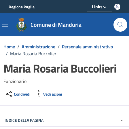
Vai ai contenuti
Vai al footer
Links
Regione Puglia
Comune di Manduria
Home
/
Amministrazione
/
Personale amministrativo
/
Maria Rosaria Buccolieri
Maria Rosaria Buccolieri
Funzionario
Condividi
Vedi azioni
INDICE DELLA PAGINA