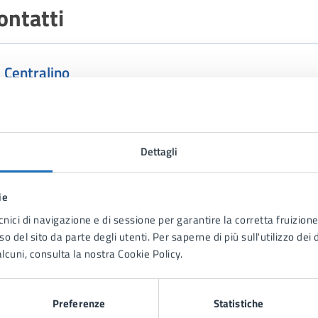
ontatti
Centralino
Telefono:
0999702111
Dettagli
urriculum vitae
ie
cnici di navigazione e di sessione per garantire la corretta fruizione 
Curriculum Vitae
(PDF)
o del sito da parte degli utenti. Per saperne di più sull'utilizzo dei 
lcuni, consulta la nostra Cookie Policy.
Preferenze
Statistiche