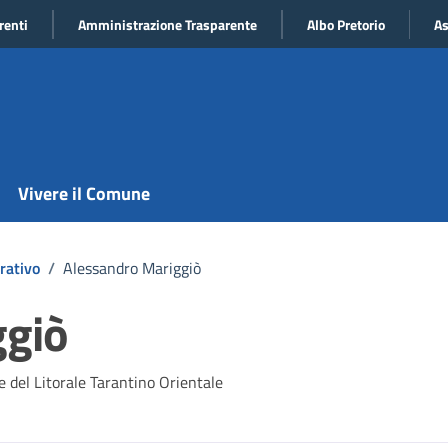
renti
Amministrazione Trasparente
Albo Pretorio
As
Vivere il Comune
rativo
/
Alessandro Mariggiò
ggiò
e del Litorale Tarantino Orientale