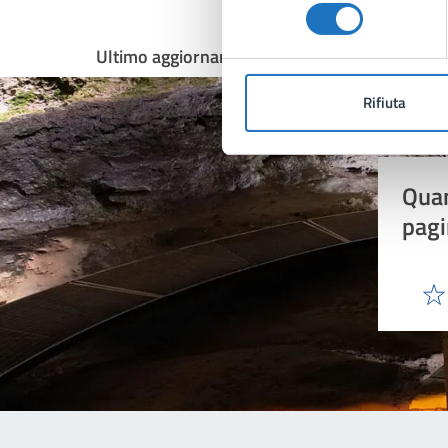
consenso
Ultimo aggiornamento:
02/03/2026, 12:35
Rifiuta
Quan
pagi
Valu