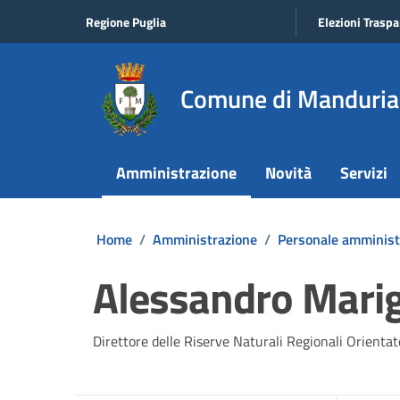
Vai ai contenuti
Vai al footer
Regione Puglia
Elezioni Traspa
Comune di Manduria
Amministrazione
Novità
Servizi
Home
/
Amministrazione
/
Personale amminist
Alessandro Mari
Direttore delle Riserve Naturali Regionali Orientat