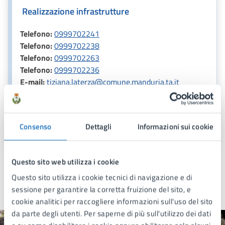
Realizzazione infrastrutture
Telefono:
0999702241
Telefono:
0999702238
Telefono:
0999702263
Telefono:
0999702236
E-mail:
tiziana.laterza@comune.manduria.ta.it
E-mail:
piero.montalbano@comune.manduria.ta.it
E-mail:
addoloratalara.mele@comune.manduria.ta.it
E-mail:
michele.iunco@comune.manduria.ta.it
Consenso
Dettagli
Informazioni sui cookie
Questo sito web utilizza i cookie
Questo sito utilizza i cookie tecnici di navigazione e di
sessione per garantire la corretta fruizione del sito, e
Ultimo aggiornamento:
13/04/2025, 19:32
cookie analitici per raccogliere informazioni sull'uso del sito
da parte degli utenti. Per saperne di più sull'utilizzo dei dati