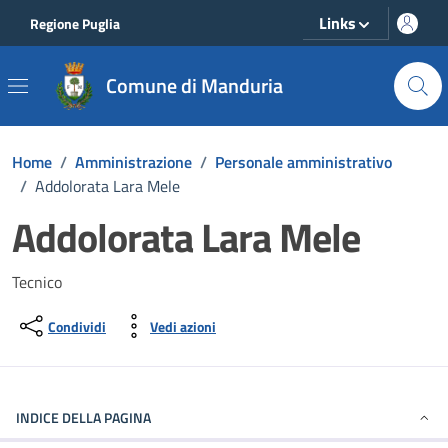
Vai ai contenuti
Vai al footer
Links
Regione Puglia
Comune di Manduria
Home
/
Amministrazione
/
Personale amministrativo
/
Addolorata Lara Mele
Addolorata Lara Mele
Tecnico
Condividi
Vedi azioni
INDICE DELLA PAGINA