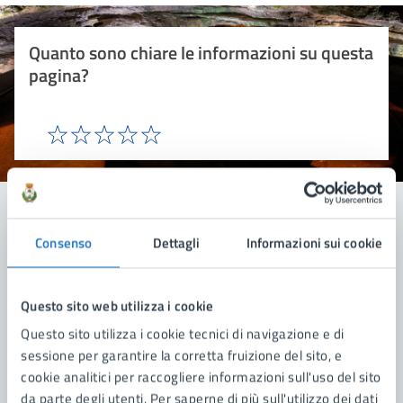
Quanto sono chiare le informazioni su questa
pagina?
Valuta 1 stelle su 5
Valuta 2 stelle su 5
Valuta 3 stelle su 5
Valuta 4 stelle su 5
Valuta 5 stelle su 5
Consenso
Dettagli
Informazioni sui cookie
Contatta il comune
Leggi le domande frequenti
Questo sito web utilizza i cookie
Richiedi assistenza
Questo sito utilizza i cookie tecnici di navigazione e di
sessione per garantire la corretta fruizione del sito, e
Prenota appuntamento
cookie analitici per raccogliere informazioni sull'uso del sito
da parte degli utenti. Per saperne di più sull'utilizzo dei dati