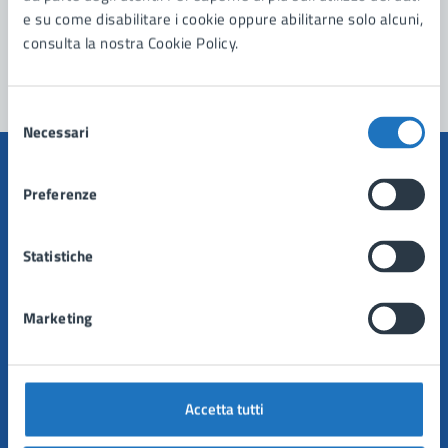
Problemi in città
e su come disabilitare i cookie oppure abilitarne solo alcuni,
consulta la nostra Cookie Policy.
Segnala disservizio
Selezione
Necessari
del
consenso
Preferenze
Comune di Manduria
Statistiche
AMMINISTRAZIONE
Marketing
Organi di governo
Aree amministrative
Uffici
Enti e fondazioni
Accetta tutti
Politici