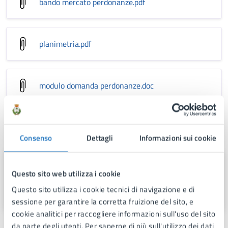
bando mercato perdonanze
.pdf
planimetria
.pdf
modulo domanda perdonanze
.doc
A cura di
Consenso
Dettagli
Informazioni sui cookie
Area 5
Questo sito web utilizza i cookie
Via Fra Benedetto Margarito, 1, 74024
Questo sito utilizza i cookie tecnici di navigazione e di
sessione per garantire la corretta fruizione del sito, e
cookie analitici per raccogliere informazioni sull'uso del sito
da parte degli utenti. Per saperne di più sull'utilizzo dei dati