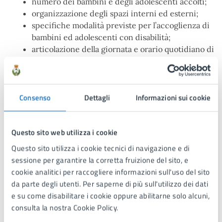
numero dei bambini e degli adolescenti accolti;
organizzazione degli spazi interni ed esterni;
specifiche modalità previste per l’accoglienza di
bambini ed adolescenti con disabilità;
articolazione della giornata e orario quotidiano di
funzionamento;
competenze degli operatori impiegati (nel
rispetto del prescritto rapporto numerico
minimo con il numero di bambini ed adolescenti
Consenso
Dettagli
Informazioni sui cookie
accolti), ivi compresa la previsione di una figura
di coordinamento educativo e organizzativo del
Questo sito web utilizza i cookie
gruppo degli operatori;
indicazione della/e figura/e di coordinamento
Questo sito utilizza i cookie tecnici di navigazione e di
educativo e organizzativo del gruppo degli
sessione per garantire la corretta fruizione del sito, e
operatori;
cookie analitici per raccogliere informazioni sull'uso del sito
recapiti per informazioni
da parte degli utenti. Per saperne di più sull'utilizzo dei dati
e su come disabilitare i cookie oppure abilitarne solo alcuni,
consulta la nostra Cookie Policy.
Documenti