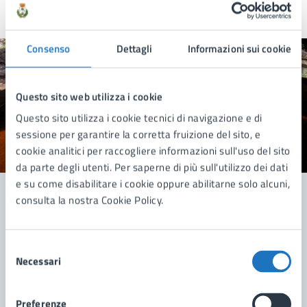
Ultimo aggiornamento:
08/07/2026, 17:17
Consenso
Dettagli
Informazioni sui cookie
Quanto sono chiare le informazioni su questa
pagina?
Questo sito web utilizza i cookie
Questo sito utilizza i cookie tecnici di navigazione e di
sessione per garantire la corretta fruizione del sito, e
cookie analitici per raccogliere informazioni sull'uso del sito
Valuta 1 stelle su 5
Valuta 2 stelle su 5
Valuta 3 stelle su 5
Valuta 4 stelle su 5
Valuta 5 stelle su 5
da parte degli utenti. Per saperne di più sull'utilizzo dei dati
e su come disabilitare i cookie oppure abilitarne solo alcuni,
consulta la nostra Cookie Policy.
Contatta il comune
Selezione
Leggi le domande frequenti
Necessari
del
consenso
Richiedi assistenza
Preferenze