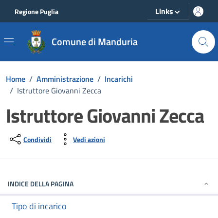
Vai ai contenuti
Vai al footer
Links
Regione Puglia
Comune di Manduria
Home
/
Amministrazione
/
Incarichi
/
Istruttore Giovanni Zecca
Istruttore Giovanni Zecca
Condividi
Vedi azioni
INDICE DELLA PAGINA
Tipo di incarico