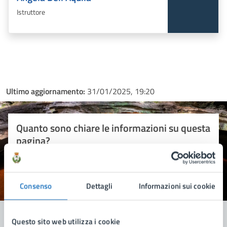
Istruttore
Ultimo aggiornamento:
31/01/2025, 19:20
Quanto sono chiare le informazioni su questa
pagina?
Consenso
Valuta 1 stelle su 5
Valuta 2 stelle su 5
Valuta 3 stelle su 5
Valuta 4 stelle su 5
Valuta 5 stelle su 5
Dettagli
Informazioni sui cookie
Questo sito web utilizza i cookie