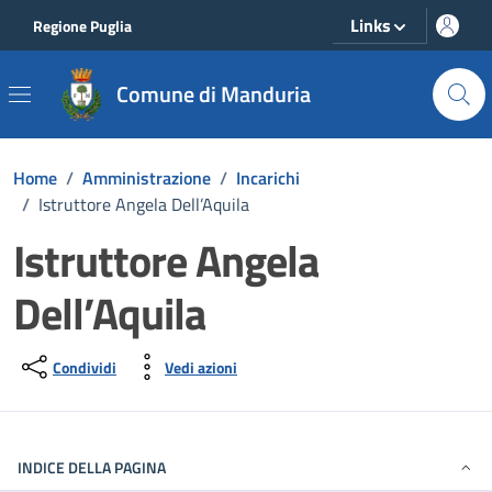
Vai ai contenuti
Vai al footer
Links
Regione Puglia
Comune di Manduria
Home
/
Amministrazione
/
Incarichi
/
Istruttore Angela Dell’Aquila
Istruttore Angela
Dell’Aquila
Condividi
Vedi azioni
INDICE DELLA PAGINA