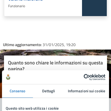
Funzionario
Ultimo aggiornamento:
31/01/2025, 19:20
Quanto sono chiare le informazioni su questa
pagina?
Consenso
Valuta 1 stelle su 5
Valuta 2 stelle su 5
Valuta 3 stelle su 5
Valuta 4 stelle su 5
Valuta 5 stelle su 5
Dettagli
Informazioni sui cookie
Questo sito web utilizza i cookie