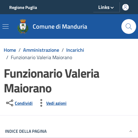
Vai ai contenuti
Vai al footer
Links
Regione Puglia
Comune di Manduria
Home
/
Amministrazione
/
Incarichi
/
Funzionario Valeria Maiorano
Funzionario Valeria
Maiorano
Condividi
Vedi azioni
INDICE DELLA PAGINA