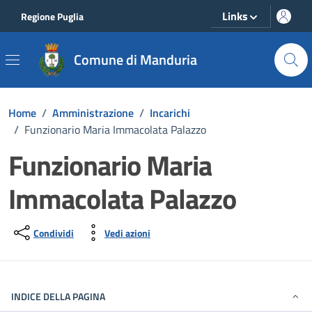
Vai ai contenuti
Vai al footer
Links
Regione Puglia
Comune di Manduria
Home
/
Amministrazione
/
Incarichi
/
Funzionario Maria Immacolata Palazzo
Funzionario Maria
Immacolata Palazzo
Condividi
Vedi azioni
INDICE DELLA PAGINA