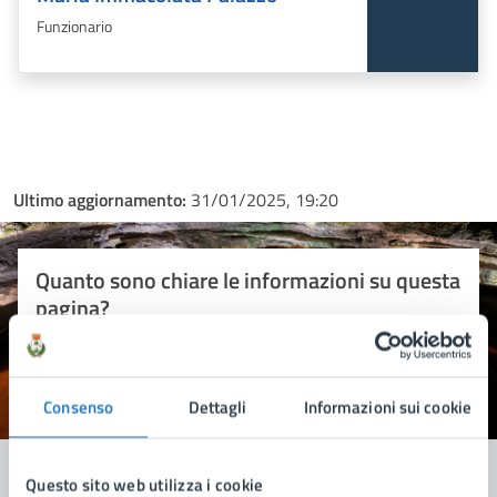
Funzionario
Ultimo aggiornamento:
31/01/2025, 19:20
Quanto sono chiare le informazioni su questa
pagina?
Consenso
Valuta 1 stelle su 5
Valuta 2 stelle su 5
Valuta 3 stelle su 5
Valuta 4 stelle su 5
Valuta 5 stelle su 5
Dettagli
Informazioni sui cookie
Questo sito web utilizza i cookie