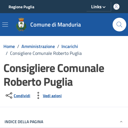
Vai ai contenuti
Vai al footer
Links
Regione Puglia
Comune di Manduria
Home
/
Amministrazione
/
Incarichi
/
Consigliere Comunale Roberto Puglia
Consigliere Comunale
Roberto Puglia
Condividi
Vedi azioni
INDICE DELLA PAGINA