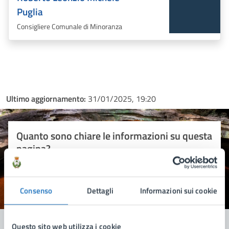
Puglia
Consigliere Comunale di Minoranza
Ultimo aggiornamento:
31/01/2025, 19:20
Quanto sono chiare le informazioni su questa
pagina?
Consenso
Dettagli
Informazioni sui cookie
Valuta 1 stelle su 5
Valuta 2 stelle su 5
Valuta 3 stelle su 5
Valuta 4 stelle su 5
Valuta 5 stelle su 5
Questo sito web utilizza i cookie