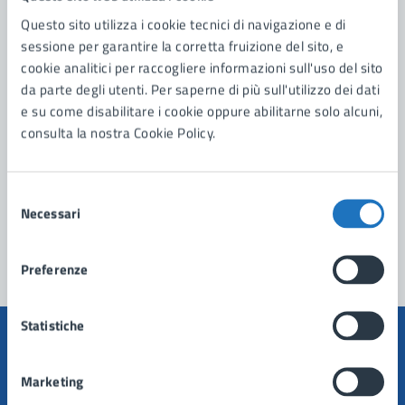
Questo sito utilizza i cookie tecnici di navigazione e di
Contatta il comune
sessione per garantire la corretta fruizione del sito, e
cookie analitici per raccogliere informazioni sull'uso del sito
Leggi le domande frequenti
da parte degli utenti. Per saperne di più sull'utilizzo dei dati
e su come disabilitare i cookie oppure abilitarne solo alcuni,
Richiedi assistenza
consulta la nostra Cookie Policy.
Prenota appuntamento
Problemi in città
Selezione
Necessari
del
Segnala disservizio
consenso
Preferenze
Statistiche
Marketing