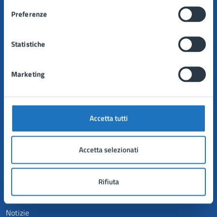
Organi di governo
Aree amministrative
Preferenze
Uffici
Enti e fondazioni
Statistiche
Politici
Personale amministrativo
Documenti e dati
Marketing
CATEGORIE DI SERVIZIO
Accetta tutti
Anagrafe e stato civile
Autorizzazioni
Catasto e urbanistica
Accetta selezionati
Mobilità e trasporti
Tributi, finanze e contravvenzioni
Rifiuta
NOVITÀ
Notizie