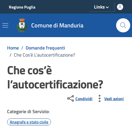
Vai ai contenuti
Vai al footer
Links
Regione Puglia
Comune di Manduria
Home
/
Domande frequenti
/
Che Cos’è L’autocertificazione?
Che cos’è
l’autocertificazione?
Condividi
Vedi azioni
Categorie di Servizio:
Anagrafe e stato civile