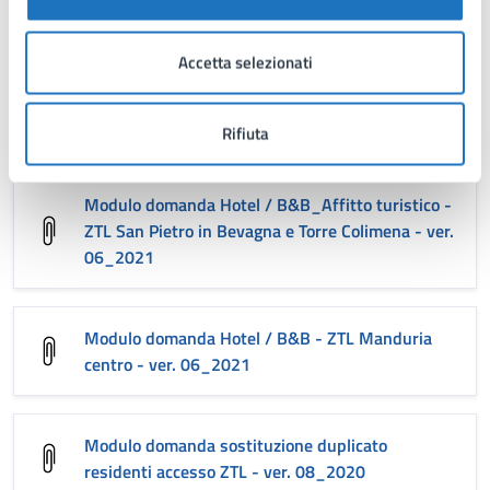
06_2021
Accetta selezionati
Modulo domanda permesso provvisorio - ZTL
Manduria centro - ver. 06_2021
Rifiuta
Modulo domanda Hotel / B&B_Affitto turistico -
ZTL San Pietro in Bevagna e Torre Colimena - ver.
06_2021
Modulo domanda Hotel / B&B - ZTL Manduria
centro - ver. 06_2021
Modulo domanda sostituzione duplicato
residenti accesso ZTL - ver. 08_2020