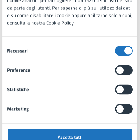
cookie analitici per raccogliere informazioni sull'uso del sito
da parte degli utenti. Per saperne di più sull'utilizzo dei dati
e su come disabilitare i cookie oppure abilitarne solo alcuni,
Modulo domanda sostituzione duplicato
consulta la nostra Cookie Policy.
residenti accesso ZTL Manduria centro - ver.
06_2021
Selezione
Necessari
del
consenso
Delibera Commissione Str N. 84 del 27_05_2020
- APPROVAZIONE NUOVO DISCIPLINARE DEI
Preferenze
PERMESSI AL TRANSITO ZTL
Statistiche
Modulo domanda residenti accesso ZTL
Manduria centro - ver. 06_2021
Marketing
Modulo domanda permesso provvisorio accesso
ZTL San Pietro in Bevagna e Torre Colimena - ver.
Accetta tutti