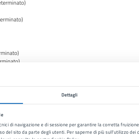
eterminato)
terminato)
rminato)
erminato)
(Predeterminato)
 (Predeterminato)
Dettagli
pubbliche (Predeterminato)
ie
le (Predeterminato)
cnici di navigazione e di sessione per garantire la corretta fruizione 
o del sito da parte degli utenti. Per saperne di più sull'utilizzo dei 