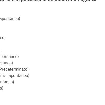
a (Spontaneo)
neo)
)
(Spontaneo)
ontaneo)
 (Predeterminato)
rafici (Spontaneo)
ontaneo)
o)