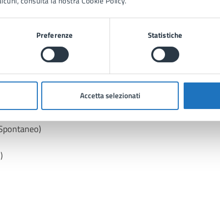
lcuni, consulta la nostra Cookie Policy.
rminato)
redeterminato)
Preferenze
Statistiche
to)
nato)
nato)
Accetta selezionati
to)
to)
 (Spontaneo)
)