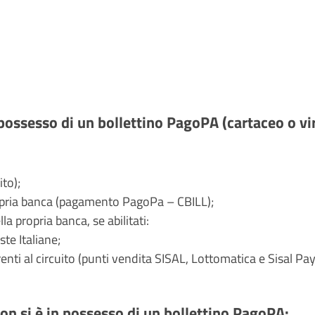
n possesso di un bollettino PagoPA (cartaceo o vi
ito);
opria banca (pagamento PagoPa – CBILL);
la propria banca, se abilitati:
ste Italiane;
renti al circuito (punti vendita SISAL, Lottomatica e Sisal Pay
non si è in possesso di un bollettino PagoPA: