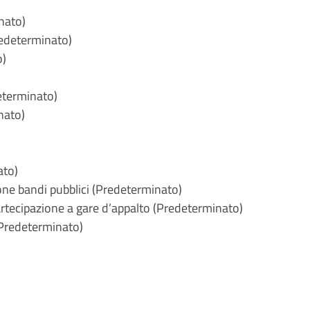
inato)
Predeterminato)
o)
eterminato)
nato)
ato)
one bandi pubblici (Predeterminato)
artecipazione a gare d’appalto (Predeterminato)
(Predeterminato)