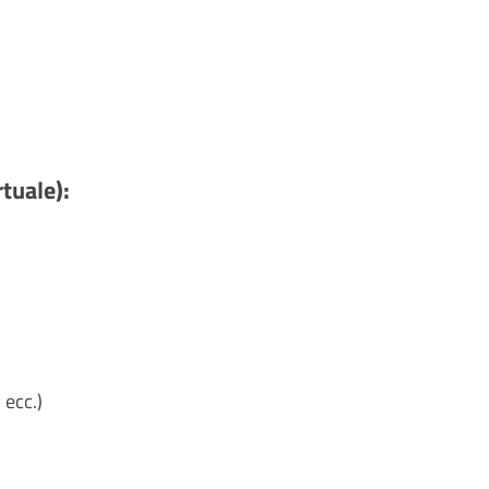
rtuale):
 ecc.)