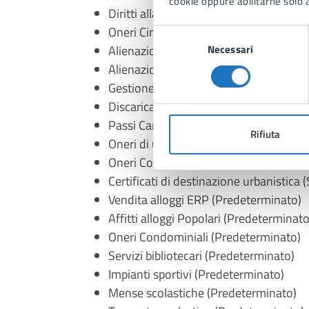
cookie oppure abilitarne solo a
Diritti allaccio acque bianche (Predete
Oneri Cimiteriali e Lampade Votive (P
Selezione
Necessari
Alienazione beni mobili (Predetermina
del
consenso
Alienazione beni immobili (Predetermi
Gestione anagrafe Canina (Predetermi
Discarica ROYALTY (Predeterminato)
Passi Carrabili (Predeterminato)
Rifiuta
Oneri di urbanizzazione (Predetermina
Oneri Condono Edilizio (Predetermina
Certificati di destinazione urbanistica
Vendita alloggi ERP (Predeterminato)
Affitti alloggi Popolari (Predeterminato
Oneri Condominiali (Predeterminato)
Servizi bibliotecari (Predeterminato)
Impianti sportivi (Predeterminato)
Mense scolastiche (Predeterminato)