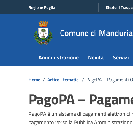
Vai ai contenuti
Vai al footer
Regione Puglia
Elezioni Traspa
Comune di Manduria
Amministrazione
Novità
Servizi
Home
/
Articoli tematici
/
PagoPA – Pagamenti O
PagoPA – Pagame
PagoPA è un sistema di pagamenti elettronici re
pagamento verso la Pubblica Amministrazione