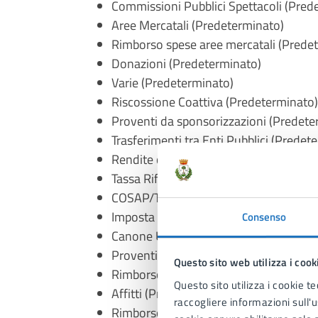
Commissioni Pubblici Spettacoli (Pred
Aree Mercatali (Predeterminato)
Rimborso spese aree mercatali (Prede
Donazioni (Predeterminato)
Varie (Predeterminato)
Riscossione Coattiva (Predeterminato)
Proventi da sponsorizzazioni (Predete
Trasferimenti tra Enti Pubblici (Predet
Rendite catastali (ICI, IMU, TUC, ecc.) 
Tassa Rifiuti – TARI
COSAP/TOSAP
Imposta di affissione pubblicitaria ICP
Consenso
Canone Unico Patrimoniale
Proventi e Concessioni spazi ed aree 
Questo sito web utilizza i cook
Rimborso danni al patrimonio Comuna
Questo sito utilizza i cookie te
Affitti (Predeterminato)
raccogliere informazioni sull'us
Rimborso utenze (Predeterminato)