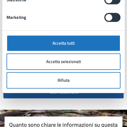
Elenco CAF per supporto iscrizioni on line servizio
ristorazione e trasporto scolastico A.S. 2025-2026
Marketing
DOCUMENTO ALBO PRETORIO
Accetta tutti
Avviso Pubblico servizio trasporto scolastico
A.S. 2025-2026
Accetta selezionati
Sono aperte le iscrizioni al Servizio Trasporto per l'Anno
Scolastico 2025/2026
Rifiuta
Tutti i documenti
Quanto sono chiare le informazioni su questa