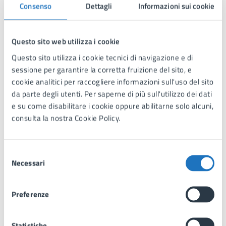
Consenso
Dettagli
Informazioni sui cookie
Documenti
Questo sito web utilizza i cookie
Questo sito utilizza i cookie tecnici di navigazione e di
DOCUMENTO (TECNICO) DI SUPPORTO
sessione per garantire la corretta fruizione del sito, e
Manuale – Come effettuare il pagamento
cookie analitici per raccogliere informazioni sull'uso del sito
trasporto scolastico A.S. 2025-2026
da parte degli utenti. Per saperne di più sull'utilizzo dei dati
e su come disabilitare i cookie oppure abilitarne solo alcuni,
Manuale - Come effettuare il pagamento trasporto
consulta la nostra Cookie Policy.
scolastico A.S. 2025-2026
Selezione
Necessari
del
DOCUMENTO (TECNICO) DI SUPPORTO
consenso
Elenco CAF per supporto iscrizioni on line
Preferenze
servizio ristorazione e trasporto scolastico A.S.
2025-2026
Statistiche