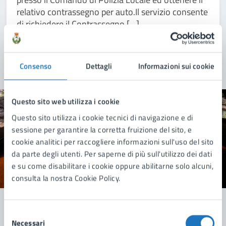
relativo contrassegno per auto.Il servizio consente
di richiedere il Contrassegno […]
Consenso
Dettagli
Informazioni sui cookie
Questo sito web utilizza i cookie
Quanto sono chiare le informazioni su questa
Questo sito utilizza i cookie tecnici di navigazione e di
pagina?
sessione per garantire la corretta fruizione del sito, e
cookie analitici per raccogliere informazioni sull'uso del sito
da parte degli utenti. Per saperne di più sull'utilizzo dei dati
e su come disabilitare i cookie oppure abilitarne solo alcuni,
Valuta 1 stelle su 5
Valuta 2 stelle su 5
Valuta 3 stelle su 5
Valuta 4 stelle su 5
Valuta 5 stelle su 5
consulta la nostra Cookie Policy.
Selezione
Necessari
del