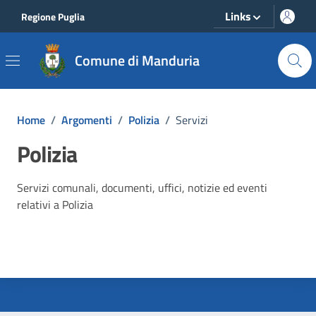
Vai ai contenuti
Vai al footer
Links
Regione Puglia
Comune di Manduria
Home
/
Argomenti
/
Polizia
/
Servizi
Polizia
Dettagli dell'argomento
Servizi comunali, documenti, uffici, notizie ed eventi
relativi a Polizia