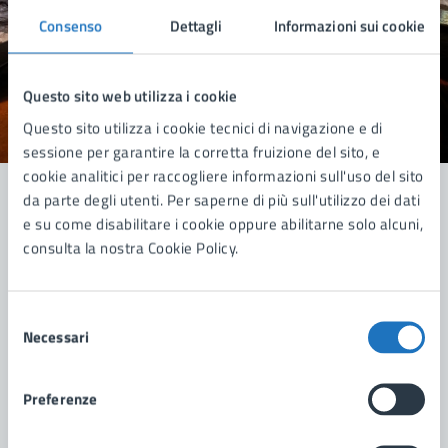
Quanto sono chiare le informazioni su questa
Consenso
Dettagli
Informazioni sui cookie
pagina?
Questo sito web utilizza i cookie
Questo sito utilizza i cookie tecnici di navigazione e di
Valuta 1 stelle su 5
Valuta 2 stelle su 5
Valuta 3 stelle su 5
Valuta 4 stelle su 5
Valuta 5 stelle su 5
sessione per garantire la corretta fruizione del sito, e
cookie analitici per raccogliere informazioni sull'uso del sito
da parte degli utenti. Per saperne di più sull'utilizzo dei dati
e su come disabilitare i cookie oppure abilitarne solo alcuni,
Contatta il comune
consulta la nostra Cookie Policy.
Leggi le domande frequenti
Selezione
Richiedi assistenza
Necessari
del
consenso
Prenota appuntamento
Preferenze
Problemi in città