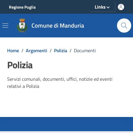
Vai ai contenuti
Vai al footer
Links
Regione Puglia
Comune di Manduria
Home
/
Argomenti
/
Polizia
/
Documenti
Polizia
Dettagli dell'argomento
Servizi comunali, documenti, uffici, notizie ed eventi
relativi a Polizia