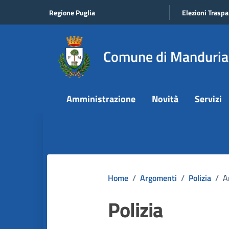
Vai ai contenuti
Vai al footer
Regione Puglia
Elezioni Traspa
Comune di Manduria
Amministrazione
Novità
Servizi
Home
/
Argomenti
/
Polizia
/
A
Polizia