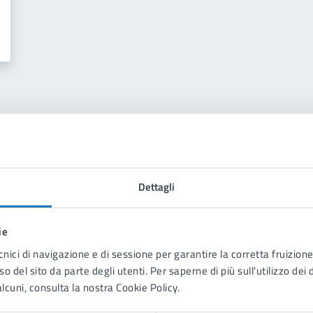
Dettagli
to sono chiare le informazioni su questa
na?
ie
cnici di navigazione e di sessione per garantire la corretta fruizione 
o del sito da parte degli utenti. Per saperne di più sull'utilizzo dei 
lcuni, consulta la nostra Cookie Policy.
ta 1 stelle su 5
Valuta 2 stelle su 5
Valuta 3 stelle su 5
Valuta 4 stelle su 5
Valuta 5 stelle su 5