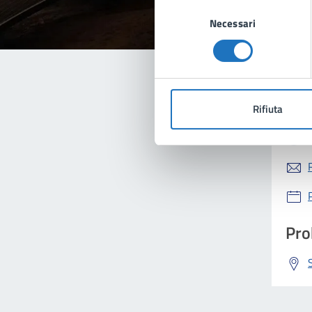
Selezione
Necessari
del
consenso
Con
Rifiuta
Pro