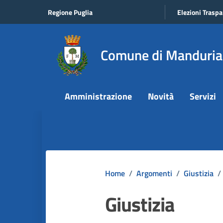
Vai ai contenuti
Vai al footer
Regione Puglia
Elezioni Traspa
Comune di Manduria
Amministrazione
Novità
Servizi
Home
/
Argomenti
/
Giustizia
/
Giustizia