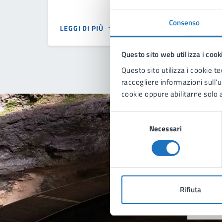
aprile 1951, n. 287 Iscrizioni negli elenchi
comunali
Consenso
LEGGI DI PIÙ
Questo sito web utilizza i cook
Questo sito utilizza i cookie te
raccogliere informazioni sull'us
cookie oppure abilitarne solo a
Selezione
Necessari
del
consenso
Quan
pagi
Rifiuta
Valu