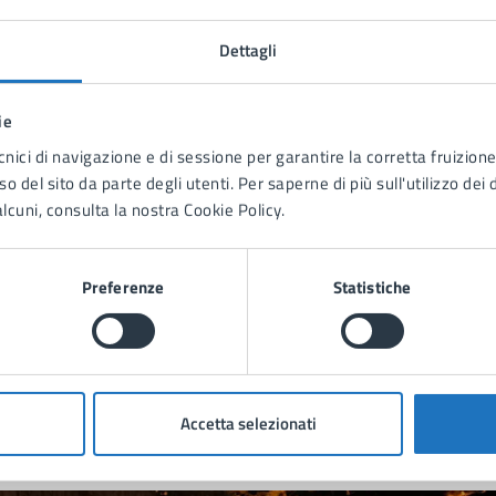
Dettagli
ie
cnici di navigazione e di sessione per garantire la corretta fruizione 
o del sito da parte degli utenti. Per saperne di più sull'utilizzo dei 
lcuni, consulta la nostra Cookie Policy.
Preferenze
Statistiche
to sono chiare le informazioni su questa
na?
Accetta selezionati
ta 1 stelle su 5
Valuta 2 stelle su 5
Valuta 3 stelle su 5
Valuta 4 stelle su 5
Valuta 5 stelle su 5