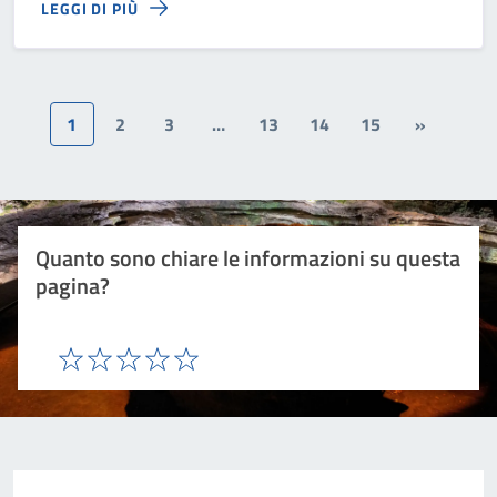
LEGGI DI PIÙ
1
2
3
…
13
14
15
»
Quanto sono chiare le informazioni su questa
pagina?
Valuta 1 stelle su 5
Valuta 2 stelle su 5
Valuta 3 stelle su 5
Valuta 4 stelle su 5
Valuta 5 stelle su 5