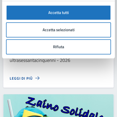
Accetta tutti
15/07/26
01/08/26
AVVISI
DAL
—
AL
Accetta selezionati
Avviso: Soggiorni climatici-termali 2026.
Rifiuta
Soggiorni climatici/termali per n. 50 cittadini
ultrasessantacinquenni - 2026
LEGGI DI PIÙ