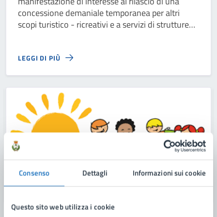
manifestazione di interesse al rilascio di una
concessione demaniale temporanea per altri
scopi turistico - ricreativi e a servizi di strutture
turistico - ricreative ed esercizi di
somministrazione sul litorale di San Pietro In
LEGGI DI PIÙ
Bevagna
Consenso
Dettagli
Informazioni sui cookie
Questo sito web utilizza i cookie