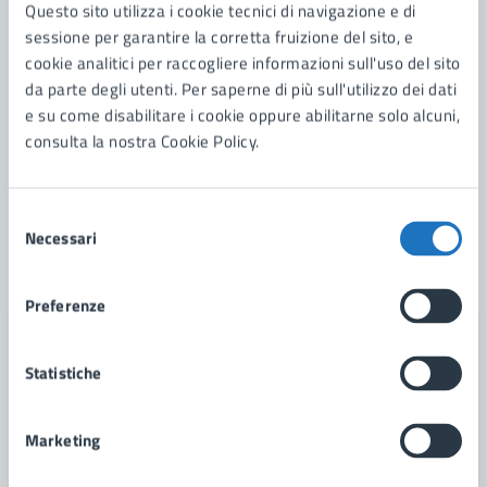
15/07/26
21/09/26
Questo sito utilizza i cookie tecnici di navigazione e di
AVVISI
DAL
—
AL
sessione per garantire la corretta fruizione del sito, e
Avviso: Centri Estivi 2026
cookie analitici per raccogliere informazioni sull'uso del sito
da parte degli utenti. Per saperne di più sull'utilizzo dei dati
Contributi alle famiglie per la frequenza dei centri
e su come disabilitare i cookie oppure abilitarne solo alcuni,
estivi e delle attività socioeducative a favore dei
consulta la nostra Cookie Policy.
minori annualità 2026
Selezione
Necessari
LEGGI DI PIÙ
del
consenso
Preferenze
Statistiche
Marketing