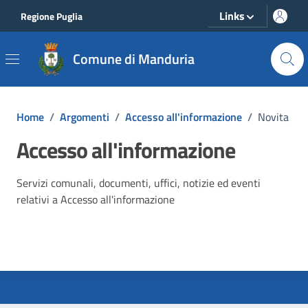
Vai ai contenuti
Vai al footer
Links
Regione Puglia
Comune di Manduria
Home
/
Argomenti
/
Accesso all'informazione
/
Novita
Accesso all'informazione
Dettagli dell'argomento
Servizi comunali, documenti, uffici, notizie ed eventi
relativi a Accesso all'informazione