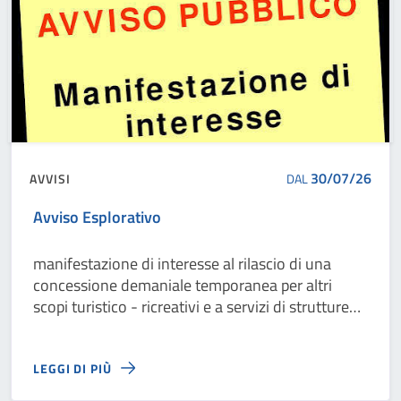
30/07/26
AVVISI
DAL
Avviso Esplorativo
manifestazione di interesse al rilascio di una
concessione demaniale temporanea per altri
scopi turistico - ricreativi e a servizi di strutture
turistico - ricreative ed esercizi di
somministrazione sul litorale di San Pietro In
LEGGI DI PIÙ
Bevagna